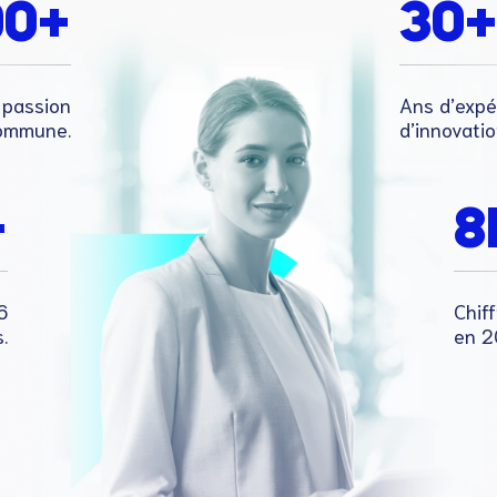
00+
30
 passion
Ans d’expé
ommune.
d’innovatio
+
8
6
Chif
.
en 2