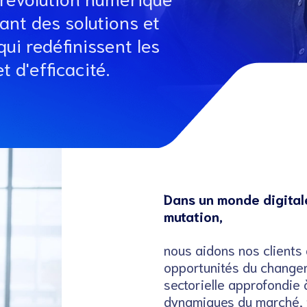
ant des solutions et
ui redéfinissent les
 d'efficacité.
Dans un monde digital
mutation,
nous aidons nos clients à
opportunités du changem
sectorielle approfondie
dynamiques du marché, n