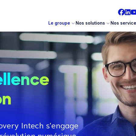
Le groupe
Nos solutions
Nos servic
ellence
on
overy Intech s'engage
a révolution numérique