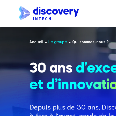
Aller au contenu principal
Fil d'Ariane
Accueil
Qui sommes-nous ?
Le groupe
30 ans
d’exc
et d’innovati
Depuis plus de 30 ans, Disc
à être à l'avant-garde de l