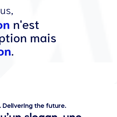
us,
on
n'est
ption mais
on
.
. Delivering the future.