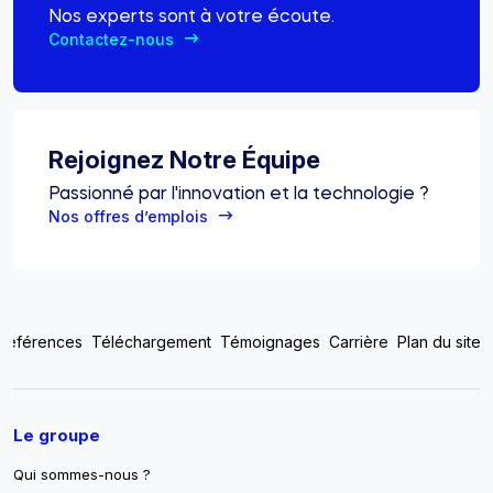
Nos experts sont à votre écoute.
Contactez-nous
Rejoignez Notre Équipe
Passionné par l'innovation et la technologie ?
Nos offres d’emplois
Top footer menu
Références
Téléchargement
Témoignages
Carrière
Plan du site
Pied de page
Le groupe
Qui sommes-nous ?