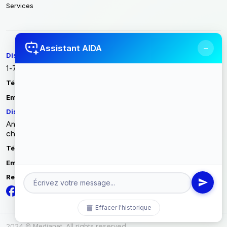
Services
−
Assistant AIDA
Discovery Intech France
1-7 Cours Valmy 92923 Paris La Défense / France
Tél :
+33 1 86 70 86 40
contact@discoveryintech.com
Email :
Discovery Intech Tunisie
Angle rue du métal, rue des entrepreneurs zone industrielle
charguia II Carthage - Tunisie 2035 Tunis
Tél :
(+216) 71 942 765
contact@discoveryintech.com
Email :
Retrouvez-nous sur
Effacer l'historique
Medianet
2024 ©
. All rights reserved.