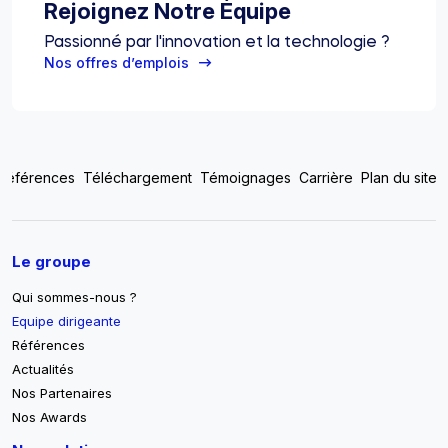
Rejoignez Notre Équipe
Passionné par l'innovation et la technologie ?
Nos offres d’emplois
Top footer menu
Références
Téléchargement
Témoignages
Carrière
Plan du site
Pied de page
Le groupe
Qui sommes-nous ?
Equipe dirigeante
Références
Actualités
Nos Partenaires
Nos Awards