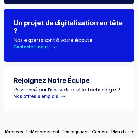
Un projet de digitalisation en tête
?
Nos experts sont à votre écoute.
Contactez-nous
Rejoignez Notre Équipe
Passionné par l'innovation et la technologie ?
Nos offres d’emplois
Top footer menu
Références
Téléchargement
Témoignages
Carrière
Plan du site