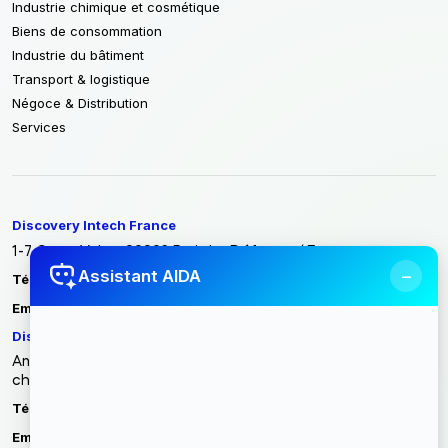
Industrie chimique et cosmétique
Biens de consommation
Industrie du bâtiment
Transport & logistique
Négoce & Distribution
Services
Discovery Intech France
1-7 Cours Valmy 92923 Paris La Défense / France
−
Assistant AIDA
Tél :
+33 1 86 70 86 40
contact@discoveryintech.com
Email :
Discovery Intech Tunisie
Angle rue du métal, rue des entrepreneurs zone industrielle
charguia II Carthage - Tunisie 2035 Tunis
Tél :
(+216) 71 942 765
contact@discoveryintech.com
Email :