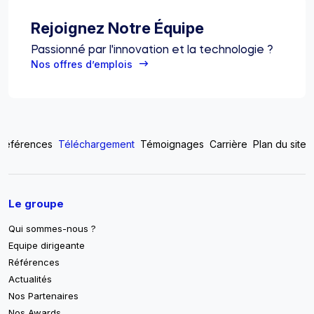
Rejoignez Notre Équipe
Passionné par l'innovation et la technologie ?
Nos offres d’emplois
Top footer menu
Références
Téléchargement
Témoignages
Carrière
Plan du site
Pied de page
Le groupe
Qui sommes-nous ?
Equipe dirigeante
Références
Actualités
Nos Partenaires
Nos Awards