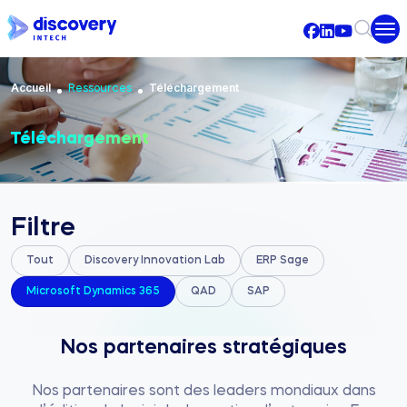
Aller au contenu principal
Fil d'Ariane
Accueil
Téléchargement
Ressources
Téléchargement
Filtre
Tout
Discovery Innovation Lab
ERP Sage
Microsoft Dynamics 365
QAD
SAP
Nos partenaires stratégiques
Nos partenaires sont des leaders mondiaux dans